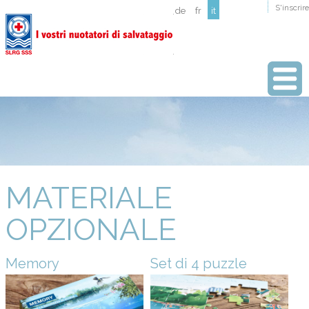
S'inscrire
de
fr
it
MATERIALE
OPZIONALE
Memory
Set di 4 puzzle