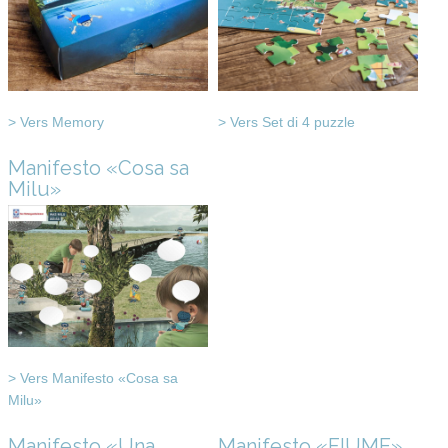
> Vers Memory
> Vers Set di 4 puzzle
Manifesto «Cosa sa
Milu»
> Vers Manifesto «Cosa sa
Milu»
Manifesto «Una
Manifesto «FIUME»