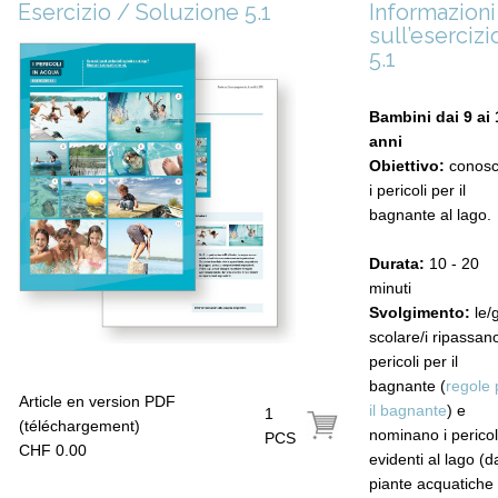
Esercizio / Soluzione 5.1
Informazioni
sull’esercizi
5.1
Bambini dai 9 ai 
anni
Obiettivo:
conosc
i pericoli per il
bagnante al lago.
Durata:
10 - 20
minuti
Svolgimento:
le/g
scolare/i ripassano
pericoli per il
bagnante (
regole 
Article en version PDF
il bagnante
) e
1
(téléchargement)
nominano i pericol
PCS
CHF 0.00
evidenti al lago (d
piante acquatiche 