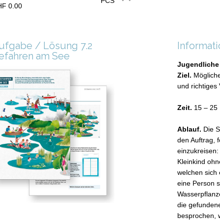
PCS
F 0.00
ufgabe / Lösung 7.2
Informat
efahren am See
Jugendliche 
Ziel.
Möglich
und richtiges 
Zeit.
15 – 25
Ablauf.
Die S
den Auftrag, 
einzukreisen:
Kleinkind ohn
welchen sich 
eine Person s
Wasserpflanze
die gefunden
besprochen, w