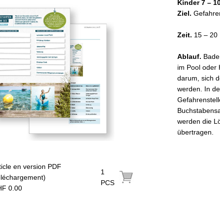
Kinder 7 – 1
Ziel.
Gefahre
Zeit.
15 – 20
Ablauf.
Baden
im Pool oder 
darum, sich 
werden. In de
Gefahrenstell
Buchstabensa
werden die Lö
übertragen.
ticle en version PDF
1
éléchargement)
PCS
F 0.00