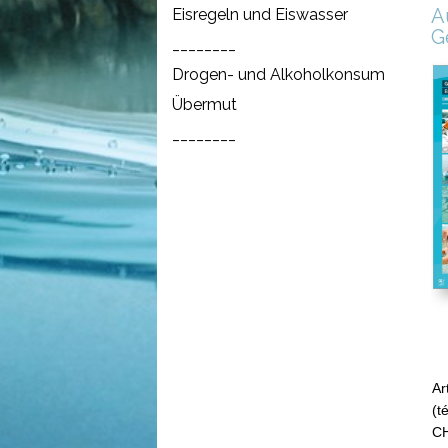
A
Eisregeln und Eiswasser
G
________
Drogen- und Alkoholkonsum
Übermut
________
Ar
(t
CH