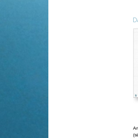
D
Ar
(t