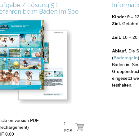
ufgabe / Lösung 5.1
Informat
efahren beim Baden im See
Kinder 9 – 1
Ziel.
Gefahre
Zeit.
10 – 20
Ablauf.
Die S
(
Baderegeln
Baden im See
Gruppendruck)
eingesetzt we
festhalten.
ticle en version PDF
1
éléchargement)
PCS
F 0.00