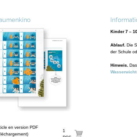
aumenkino
Informat
Kinder 7 – 1
Ablauf.
Die 
der Schule od
Hinweis.
Das
Wasserwicht
ticle en version PDF
1
éléchargement)