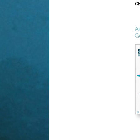
CH
A
G