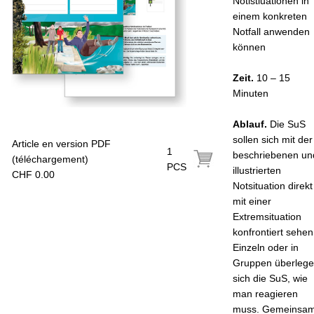
Notistiuationen in
einem konkreten
Notfall anwenden
können
Zeit.
10 – 15
Minuten
Ablauf.
Die SuS
sollen sich mit der
Article en version PDF
1
beschriebenen un
(téléchargement)
PCS
illustrierten
CHF 0.00
Notsituation direkt
mit einer
Extremsituation
konfrontiert sehen
Einzeln oder in
Gruppen überleg
sich die SuS, wie
man reagieren
muss. Gemeinsa