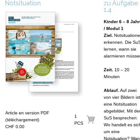
Notsituation
zu Aufgabe
1.4
Kinder 6 – 8 Jah
/ Modul 1
Ziel.
Notsituation
erkennen. Die Su
lernen, wann sie
alarmieren müsse
Zeit.
10 – 20
Minuten
Ablauf.
Auf zwei
von vier Bildern ist
eine Notsituation
abgebildet. Mit de
Article en version PDF
1
SuS besprechen:
(téléchargement)
PCS
Wo handelt es sic
CHF 0.00
um eine
Notsituation? Wa