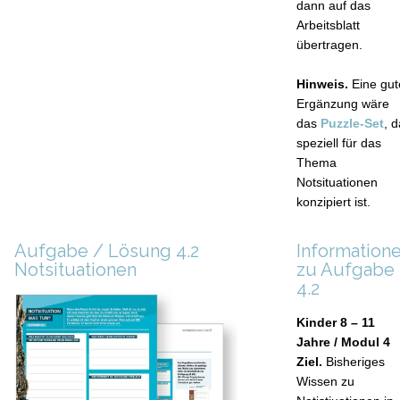
dann auf das
Arbeitsblatt
übertragen.
Hinweis.
Eine gut
Ergänzung wäre
das
Puzzle-Set
, 
speziell für das
Thema
Notsituationen
konzipiert ist.
Aufgabe / Lösung 4.2
Information
Notsituationen
zu Aufgabe
4.2
Kinder 8 – 11
Jahre / Modul 4
Ziel.
Bisheriges
Wissen zu