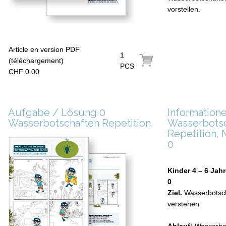
vorstellen.
Article en version PDF
1
(téléchargement)
PCS
CHF 0.00
Aufgabe / Lösung 0
Information
Wasserbotschaften Repetition
Wasserbots
Repetition,
0
Kinder 4 – 6 Jah
0
Ziel.
Wasserbotsc
verstehen