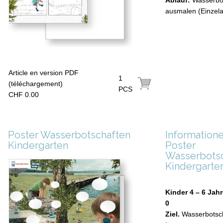
Ablauf:
Wasserbo
ausmalen (Einzela
Article en version PDF
1
(téléchargement)
PCS
CHF 0.00
Poster Wasserbotschaften
Information
Kindergarten
Poster
Wasserbots
Kindergarte
Kinder 4 – 6 Jah
0
Ziel.
Wasserbotsc