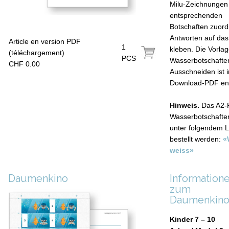
Milu-Zeichnungen
entsprechenden
Botschaften zuord
Antworten auf das
Article en version PDF
1
kleben. Die Vorlag
(téléchargement)
PCS
Wasserbotschafte
CHF 0.00
Ausschneiden ist 
Download-PDF ent
Hinweis.
Das A2-
Wasserbotschafte
unter folgendem L
bestellt werden:
«
weiss»
Daumenkino
Information
zum
Daumenkin
Kinder 7 – 10