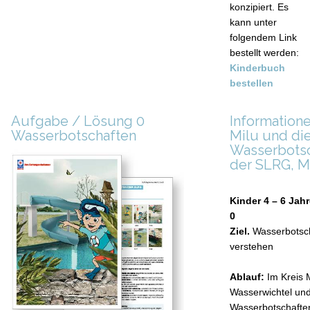
konzipiert. Es
kann unter
folgendem Link
bestellt werden:
Kinderbuch
bestellen
Aufgabe / Lösung 0
Information
Wasserbotschaften
Milu und di
Wasserbots
der SLRG, M
Kinder 4 – 6 Jah
0
Ziel.
Wasserbotsc
verstehen
Ablauf:
Im Kreis 
Wasserwichtel und
Wasserbotschafte