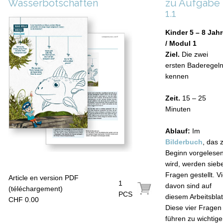
Wasserbotschaften
zu Aufgabe
1.1
Kinder 5 – 8 Jah
/ Modul 1
Ziel.
Die zwei
ersten Baderegel
kennen
Zeit.
15 – 25
Minuten
Ablauf:
Im
Bilderbuch
, das 
Beginn vorgelese
wird, werden sieb
Fragen gestellt. Vi
Article en version PDF
1
davon sind auf
(téléchargement)
PCS
diesem Arbeitsblat
CHF 0.00
Diese vier Fragen
führen zu wichtig