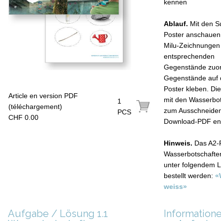
kennen
Ablauf.
Mit den S
Poster anschauen
Milu-Zeichnungen
entsprechenden
Gegenstände zuo
Gegenstände auf 
Poster kleben. Di
Article en version PDF
mit den Wasserbo
1
(téléchargement)
zum Ausschneiden 
PCS
CHF 0.00
Download-PDF ent
Hinweis.
Das A2-
Wasserbotschafte
unter folgendem L
bestellt werden:
«
weiss»
Aufgabe / Lösung 1.1
Information