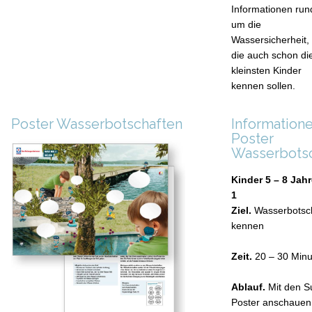
Informationen run
um die
Wassersicherheit,
die auch schon di
kleinsten Kinder
kennen sollen.
Poster Wasserbotschaften
Information
Poster
Wasserbots
Kinder 5 – 8 Jah
1
Ziel.
Wasserbotsc
kennen
Zeit.
20 – 30 Min
Ablauf.
Mit den S
Poster anschauen